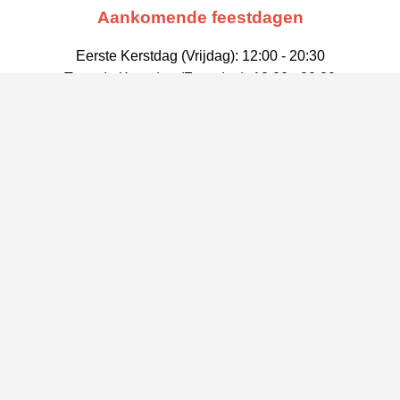
Aankomende feestdagen
Eerste Kerstdag (Vrijdag): 12:00 - 20:30
Tweede Kerstdag (Zaterdag): 12:00 - 20:30
Nieuwjaarsdag 2027 (Vrijdag): 12:00 - 20:30
Locatie
Dwarsstraat 2A,
3297 EE Puttershoek
Tel:
078-6764221
© 2026 De Chinese Muur Puttershoek. Alle rechten voorbehouden.
Ontworpen door
Chen Huang